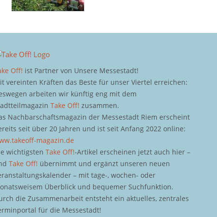
ake Off!
ist Partner von Unsere Messestadt!
it vereinten Kräften das Beste für unser Viertel erreichen:
eswegen arbeiten wir künftig eng mit dem
tadtteilmagazin
Take Off!
zusammen.
as Nachbarschaftsmagazin der Messestadt Riem erscheint
ereits seit über 20 Jahren und ist seit Anfang 2022 online:
ww.takeoff-magazin.de
ie wichtigsten
Take Off!
-Artikel erscheinen jetzt auch hier –
nd
Take Off!
übernimmt und ergänzt unseren neuen
eranstaltungskalender – mit tage-, wochen- oder
onatsweisem Überblick und bequemer Suchfunktion.
urch die Zusammenarbeit entsteht ein aktuelles, zentrales
erminportal für die Messestadt!