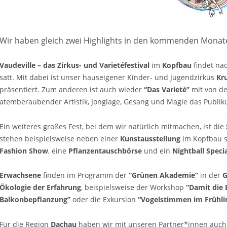
Wir haben gleich zwei Highlights in den kommenden Monate
Vaudeville – das Zirkus- und Varietéfestival
im
Kopfbau
findet nac
satt. Mit dabei ist unser hauseigener Kinder- und Jugendzirkus
Kr
präsentiert. Zum anderen ist auch wieder
“Das Varieté”
mit von de
atemberaubender Artistik, Jonglage, Gesang und Magie das Publ
Ein weiteres großes Fest, bei dem wir natürlich mitmachen, ist die
stehen beispielsweise neben einer
Kunstausstellung
im Kopfbau se
Fashion Show
, eine
Pflanzentauschbörse
und ein
Nightball Speci
Erwachsene
finden im Programm der
“Grünen Akademie”
in der
G
Ökologie der Erfahrung
, beispielsweise der Workshop
“Damit die 
Balkonbepflanzung”
oder die Exkursion
“Vogelstimmen im Frühli
Für die Region
Dachau
haben wir mit unseren Partner*innen auch 