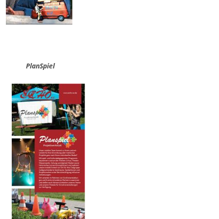
tt
PlanSpiel