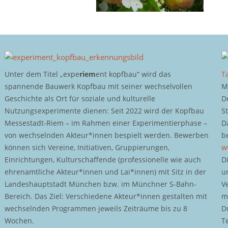
Unter dem Titel „expe
riem
ent kopfbau“ wird das
T
spannende Bauwerk Kopfbau mit seiner wechselvollen
M
Geschichte als Ort für soziale und kulturelle
D
Nutzungsexperimente dienen: Seit 2022 wird der Kopfbau
S
Messestadt-Riem – im Rahmen einer Experimentierphase –
D
von wechselnden Akteur*innen bespielt werden. Bewerben
b
können sich Vereine, Initiativen, Gruppierungen,
w
Einrichtungen, Kulturschaffende (professionelle wie auch
D
ehrenamtliche Akteur*innen und Lai*innen) mit Sitz in der
u
Landeshauptstadt München bzw. im Münchner S-Bahn-
V
Bereich. Das Ziel: Verschiedene Akteur*innen gestalten mit
m
wechselnden Programmen jeweils Zeiträume bis zu 8
D
Wochen.
T