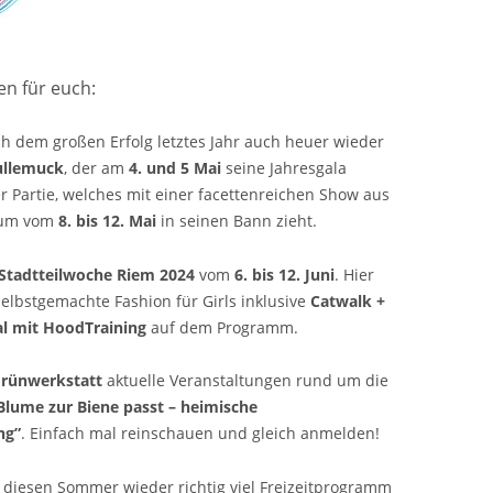
n für euch:
h dem großen Erfolg letztes Jahr auch heuer wieder
ullemuck
, der am
4. und 5 Mai
seine Jahresgala
r Partie, welches mit einer facettenreichen Show aus
ikum vom
8. bis 12. Mai
in seinen Bann zieht.
Stadtteilwoche Riem 2024
vom
6. bis 12. Juni
. Hier
lbstgemachte Fashion für Girls inklusive
Catwalk +
al mit HoodTraining
auf dem Programm.
rünwerkstatt
aktuelle Veranstaltungen rund um die
Blume zur Biene passt – heimische
ng”
. Einfach mal reinschauen und gleich anmelden!
diesen Sommer wieder richtig viel Freizeitprogramm