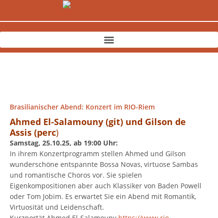
Zum
Inhalt
springen
Brasilianischer Abend: Konzert im RIO-Riem
Ahmed El-Salamouny (git) und Gilson de
Assis (perc
)
Samstag, 25.10.25, ab 19:00 Uhr:
In ihrem Konzertprogramm stellen Ahmed und Gilson
wunderschöne entspannte Bossa Novas, virtuose Sambas
und romantische Choros vor. Sie spielen
Eigenkompositionen aber auch Klassiker von Baden Powell
oder Tom Jobim. Es erwartet Sie ein Abend mit Romantik,
Virtuosität und Leidenschaft.
Kurzportät Ahmed El-Salamouny
https://www.rio-