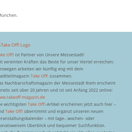
 München.
ake Off!
ist Partner von Unsere Messestadt!
it vereinten Kräften das Beste für unser Viertel erreichen:
eswegen arbeiten wir künftig eng mit dem
tadtteilmagazin
Take Off!
zusammen.
as Nachbarschaftsmagazin der Messestadt Riem erscheint
ereits seit über 20 Jahren und ist seit Anfang 2022 online:
ww.takeoff-magazin.de
ie wichtigsten
Take Off!
-Artikel erscheinen jetzt auch hier –
nd
Take Off!
übernimmt und ergänzt unseren neuen
eranstaltungskalender – mit tage-, wochen- oder
onatsweisem Überblick und bequemer Suchfunktion.