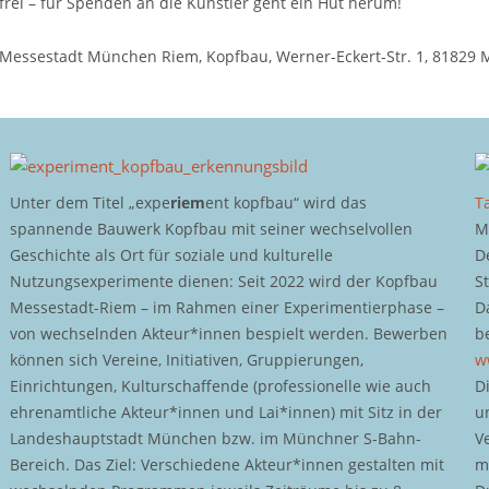
frei – für Spenden an die Künstler geht ein Hut herum!
Messestadt München Riem, Kopfbau, Werner-Eckert-Str. 1, 81829
Unter dem Titel „expe
riem
ent kopfbau“ wird das
T
spannende Bauwerk Kopfbau mit seiner wechselvollen
M
Geschichte als Ort für soziale und kulturelle
D
Nutzungsexperimente dienen: Seit 2022 wird der Kopfbau
S
Messestadt-Riem – im Rahmen einer Experimentierphase –
D
von wechselnden Akteur*innen bespielt werden. Bewerben
b
können sich Vereine, Initiativen, Gruppierungen,
w
Einrichtungen, Kulturschaffende (professionelle wie auch
D
ehrenamtliche Akteur*innen und Lai*innen) mit Sitz in der
u
Landeshauptstadt München bzw. im Münchner S-Bahn-
V
Bereich. Das Ziel: Verschiedene Akteur*innen gestalten mit
m