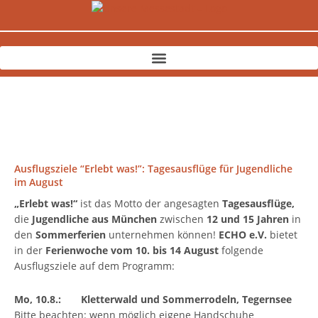
Zum
Inhalt
springen
Ausflugsziele “Erlebt was!”: Tagesausflüge für Jugendliche
im August
„Erlebt was!“
ist das Motto der angesagten
Tagesausflüge,
die
Jugendliche aus München
zwischen
12 und 15 Jahren
in
den
Sommerferien
unternehmen können!
ECHO e.V.
bietet
in der
Ferienwoche vom 10. bis 14 August
folgende
Ausflugsziele auf dem Programm:
Mo, 10.8.: Kletterwald und Sommerrodeln, Tegernsee
Bitte beachten: wenn möglich eigene Handschuhe