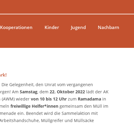
 Kooperationen
Kinder
Jugend
Nachbarn
rk!
n. Die Gelegenheit, den Unrat vom vergangenen
orgen! Am
Samstag
, dem
22. Oktober 2022
lädt der AK
en (AWM) wieder
von 10 bis 12 Uhr
zum
Ramadama
in
meln
freiwillige Helfer*innen
gemeinsam den Müll im
omenade ein. Beendet wird die Sammelaktion mit
Arbeitshandschuhe, Müllgreifer und Müllsäcke