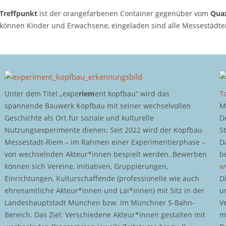
Treffpunkt
ist der orangefarbenen Container gegenüber vom
Quax
können Kinder und Erwachsene, eingeladen sind alle Messestädte
Unter dem Titel „expe
riem
ent kopfbau“ wird das
T
spannende Bauwerk Kopfbau mit seiner wechselvollen
M
Geschichte als Ort für soziale und kulturelle
D
Nutzungsexperimente dienen: Seit 2022 wird der Kopfbau
S
Messestadt-Riem – im Rahmen einer Experimentierphase –
D
von wechselnden Akteur*innen bespielt werden. Bewerben
b
können sich Vereine, Initiativen, Gruppierungen,
w
Einrichtungen, Kulturschaffende (professionelle wie auch
D
ehrenamtliche Akteur*innen und Lai*innen) mit Sitz in der
u
Landeshauptstadt München bzw. im Münchner S-Bahn-
V
Bereich. Das Ziel: Verschiedene Akteur*innen gestalten mit
m