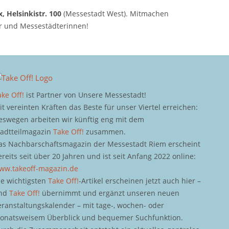
, Helsinkistr. 100
(Messestadt West). Mitmachen
r und Messestädterinnen!
ake Off!
ist Partner von Unsere Messestadt!
it vereinten Kräften das Beste für unser Viertel erreichen:
eswegen arbeiten wir künftig eng mit dem
tadtteilmagazin
Take Off!
zusammen.
as Nachbarschaftsmagazin der Messestadt Riem erscheint
ereits seit über 20 Jahren und ist seit Anfang 2022 online:
ww.takeoff-magazin.de
ie wichtigsten
Take Off!
-Artikel erscheinen jetzt auch hier –
nd
Take Off!
übernimmt und ergänzt unseren neuen
eranstaltungskalender – mit tage-, wochen- oder
onatsweisem Überblick und bequemer Suchfunktion.