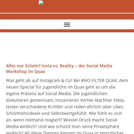
Zum
Inhalt
springen
Alles nur Schein? Insta vs. Reality – der Social Media
Workshop im Quax
Was geht ab auf Instagram & Co? Bei #NO FILTER QUAX, dem
neuen Special für Jugendliche im Quax geht es um die
eigene Präsenz auf Social Media. Die Jugendlichen
diskutieren gemeinsam, inszenieren Vorher-Nachher Fotos,
testen verschiedene KI-Filter und reden ehrlich über Likes,
Schönheitsideale und Selbstwertgefühlt. Wie fühlt es sich
an, wenn niemand reagiert? Wieviel Druck macht Social
Media wirklich? Und wie schützt man seine Privatsphäre
wirklich? All diese Themen können im Quax in gemütlicher