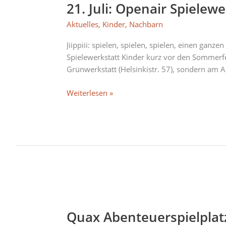
21. Juli: Openair Spiele
Openair
Spielewerkstatt
Aktuelles
,
Kinder
,
Nachbarn
für
Kinder
Jiippiii: spielen, spielen, spielen, einen ga
am
Spielewerkstatt Kinder kurz vor den Sommerfer
Quax-
Grünwerkstatt (Helsinkistr. 57), sondern am A
Abenteuerspielplatz
Weiterlesen »
Quax
Abenteuerspielplatz-
Quax Abenteuerspielplatz
Special