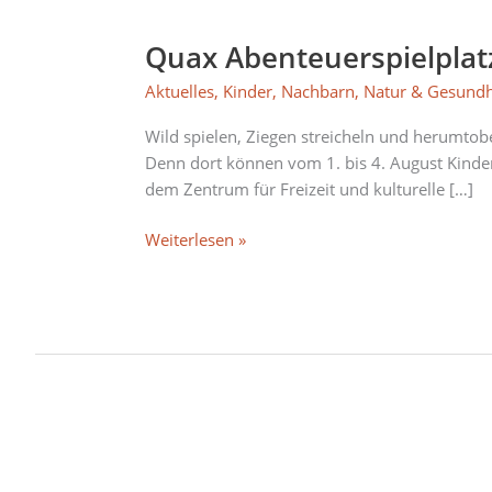
Quax
Abenteuerspielplatz:
Quax Abenteuerspielplatz
Sommer-
Special
Aktuelles
,
Kinder
,
Nachbarn
,
Natur & Gesundh
für
Kids
Wild spielen, Ziegen streicheln und herumto
zu
Denn dort können vom 1. bis 4. August Kinde
Beginn
dem Zentrum für Freizeit und kulturelle […]
der
Ferien
Weiterlesen »
21.
Juli: