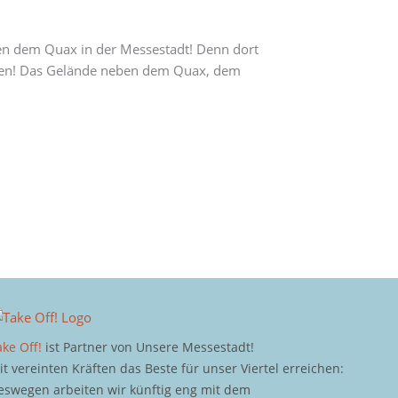
ben dem Quax in der Messestadt! Denn dort
uchen! Das Gelände neben dem Quax, dem
ake Off!
ist Partner von Unsere Messestadt!
it vereinten Kräften das Beste für unser Viertel erreichen:
eswegen arbeiten wir künftig eng mit dem