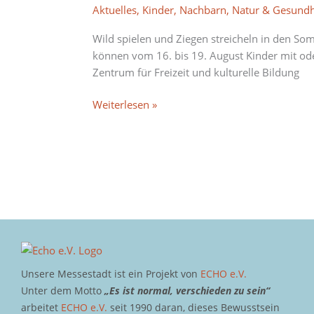
für
Aktuelles
,
Kinder
,
Nachbarn
,
Natur & Gesundh
Kids
in
Wild spielen und Ziegen streicheln in den S
der
können vom 16. bis 19. August Kinder mit od
3.
Zentrum für Freizeit und kulturelle Bildung
Sommerferienwoche
Weiterlesen »
Unsere Messestadt ist ein Projekt von
ECHO e.V.
Unter dem Motto
„Es ist normal, verschieden zu sein“
arbeitet
ECHO e.V.
seit 1990 daran, dieses Bewusstsein