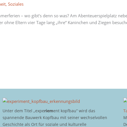
eit
,
Soziales
ommerferien – wo gibt’s denn so was? Am Abenteuerspielplatz ne
er ohne Eltern vier Tage lang „ihre“ Kaninchen und Ziegen bes
Unter dem Titel „expe
riem
ent kopfbau“ wird das
T
spannende Bauwerk Kopfbau mit seiner wechselvollen
M
Geschichte als Ort für soziale und kulturelle
D