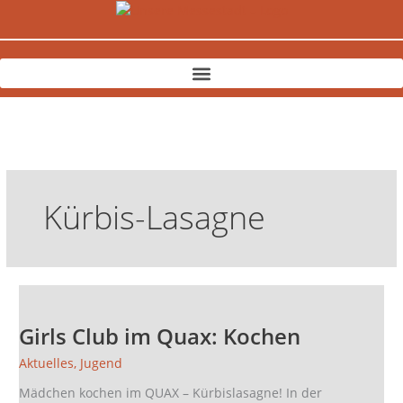
Zum
Inhalt
springen
Kürbis-Lasagne
Girls
Club
Girls Club im Quax: Kochen
im
Quax:
Aktuelles
,
Jugend
Kochen
Mädchen kochen im QUAX – Kürbislasagne! In der