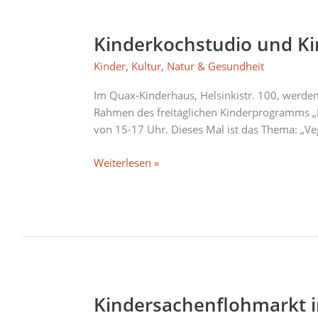
Kinderkochstudio und Ki
Kinderkochstudio
und
Kinder
,
Kultur
,
Natur & Gesundheit
Kinderkunstwerkstatt
am
Im Quax-Kinderhaus, Helsinkistr. 100, werden
Freitag
Rahmen des freitäglichen Kinderprogramms „
von 15-17 Uhr. Dieses Mal ist das Thema: „V
Weiterlesen »
Kindersachenflohmarkt i
Kindersachenflohmarkt