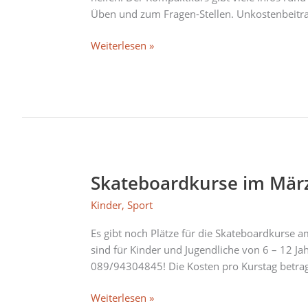
Üben und zum Fragen-Stellen. Unkostenbeitra
Weiterlesen »
Skateboardkurse im Mär
Skateboardkurse
im
Kinder
,
Sport
März
Es gibt noch Plätze für die Skateboardkurse 
sind für Kinder und Jugendliche von 6 – 12 J
089/94304845! Die Kosten pro Kurstag betra
Weiterlesen »