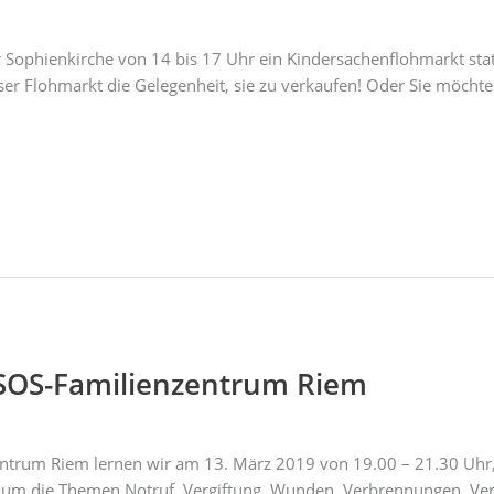
 Sophienkirche von 14 bis 17 Uhr ein Kindersachenflohmarkt stat
unser Flohmarkt die Gelegenheit, sie zu verkaufen! Oder Sie möch
m SOS-Familienzentrum Riem
entrum Riem lernen wir am 13. März 2019 von 19.00 – 21.30 Uhr,
nd um die Themen Notruf, Vergiftung, Wunden, Verbrennungen, Ve