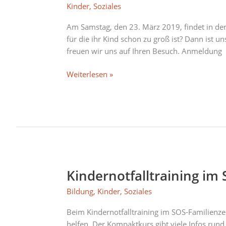
in
Kinder
,
Soziales
der
Sophienkirche
Am Samstag, den 23. März 2019, findet in der
für die ihr Kind schon zu groß ist? Dann ist 
freuen wir uns auf Ihren Besuch. Anmeldung
Weiterlesen »
Kindernotfalltraining i
Kindernotfalltraining
im
Bildung
,
Kinder
,
Soziales
SOS-
Familienzentrum
Beim Kindernotfalltraining im SOS-Familienz
Riem
helfen. Der Kompaktkurs gibt viele Infos ru