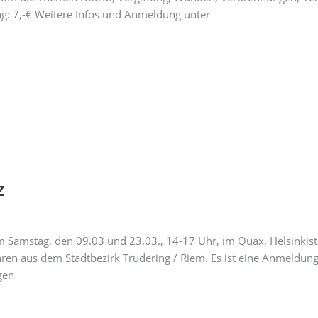
g: 7,-€ Weitere Infos und Anmeldung unter
z
am Samstag, den 09.03 und 23.03., 14-17 Uhr, im Quax, Helsinkist
ahren aus dem Stadtbezirk Trudering / Riem. Es ist eine Anmeldu
gen