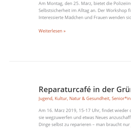
Zivilcourage
Am Montag, den 25. März, bietet die Polizeii
und
Selbstsicherheit im Alltag an. Der Workshop f
Selbstsicherheit
Interessierte Mädchen und Frauen wenden sich
im
Alltag
Weiterlesen »
(für
Mädchen
und
Frauen)
Reparaturcafé in der Grü
Reparaturcafé
in
Jugend
,
Kultur
,
Natur & Gesundheit
,
Senior*i
der
Grünwerkstatt
Am 16. März 2019, 15-17 Uhr, findet wieder da
am
sie wegzuwerfen und etwas Neues anzuschaffe
16.03.
Dinge selbst zu reparieren – man braucht nu