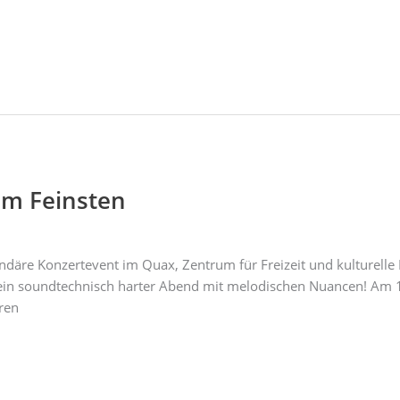
m Feinsten
äre Konzertevent im Quax, Zentrum für Freizeit und kulturelle Bi
e ein soundtechnisch harter Abend mit melodischen Nuancen! Am 
ren