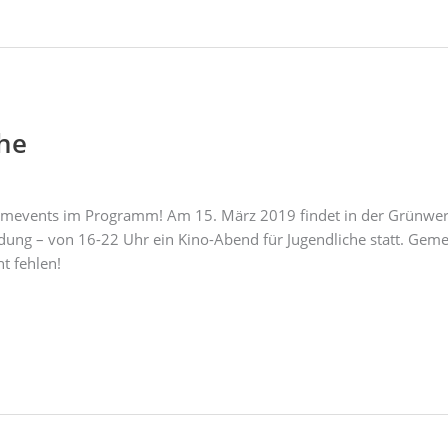
che
lmevents im Programm! Am 15. März 2019 findet in der Grünwerks
ildung – von 16-22 Uhr ein Kino-Abend für Jugendliche statt. Gem
t fehlen!