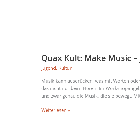
Quax Kult: Make Music –
Quax
Kult:
Jugend
,
Kultur
Make
Music
Musik kann ausdrücken, was mit Worten oder T
–
das nicht nur beim Hören! Im Workshopangebo
Jugendkultur
und zwar genau die Musik, die sie bewegt. Mit
Weiterlesen »