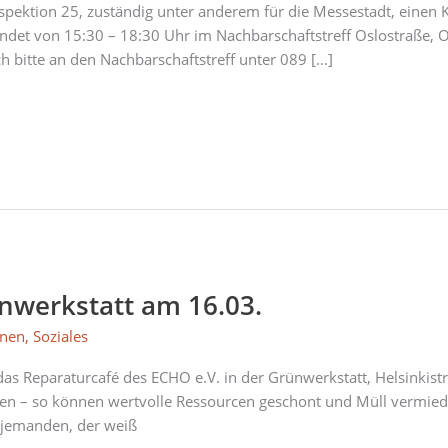
nspektion 25, zuständig unter anderem für die Messestadt, einen 
indet von 15:30 – 18:30 Uhr im Nachbarschaftstreff Oslostraße, O
 bitte an den Nachbarschaftstreff unter 089 […]
nwerkstatt am 16.03.
nnen
,
Soziales
s Reparaturcafé des ECHO e.V. in der Grünwerkstatt, Helsinkistr. 5
n – so können wertvolle Ressourcen geschont und Müll vermiede
r jemanden, der weiß