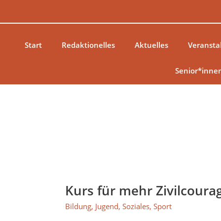
Zum
Inhalt
springen
Start
Redaktionelles
Aktuelles
Veransta
Senior*inne
Kurs für mehr Zivilcoura
Kurs
für
Bildung
,
Jugend
,
Soziales
,
Sport
mehr