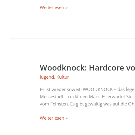
Weiterlesen »
Woodknock: Hardcore vo
Woodknock:
Hardcore
Jugend
,
Kultur
vom
Feinsten
Es ist wieder soweit! WOODKNOCK – das legend
Messestadt – rockt den März. Es erwartet Si
vom Feinsten. Es gibt gewaltig was auf die Oh
Weiterlesen »