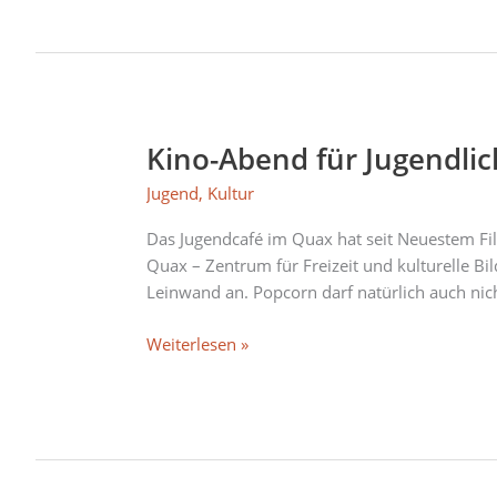
Kino-Abend für Jugendli
Kino-
Abend
Jugend
,
Kultur
für
Jugendliche
Das Jugendcafé im Quax hat seit Neuestem Fi
Quax – Zentrum für Freizeit und kulturelle B
Leinwand an. Popcorn darf natürlich auch nich
Weiterlesen »